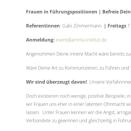
Frauen in Führungspositionen | Befreie Dein
Referentinnen
: Gabi Zimmermann
| Freitags
17
Anmeldung:
event@amrita-institut.de
Angenommen Deine
innere
Macht wäre bereits zu
Wäre Deine Art zu
K
ommunizieren, zu
F
ü
h
ren und
Wir
sind überzeugt davon!
Unsere Vorfahrinnen 
D
och
existieren
noch wenig
e
,
positive Beispiele,
in
wir
Frauen
uns
eher
in einer
latente
n
Ohnmacht
wi
lassen
.
U
nter Frauen
kennen wir
die Angst
, arroga
Verbündete zu gewinnen und gleichzeitig in Führun