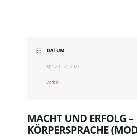
Zum
Inhalt
springen
DATUM
Apr. 23 - 24 2021
Vorbei!
MACHT UND ERFOLG – 
KÖRPERSPRACHE (MOD