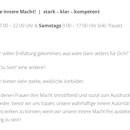
e innere Macht! | stark – klar – kompetent
:00 – 22:00 Uhr &
Samstags
9:00 – 17:00 Uhr (inkl. Pause)
r vollen Entfaltung gekommen, was wäre dann anders für Dich?
“
zu
S
ein
”
eine andere?
bieten viele starke, weibliche Vorbilder.
 de
nen
Frauen ihre Macht
sinnstiftend
und sozial
zum Ausdruc
eder
, bevor wir uns trauen, unsere
wahrhaftige
innere Autoritä
nt wirken
zu können
, wenn wir unsere
innere
Macht
frei aus
leb
g zu sein?