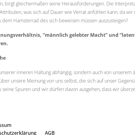
n, birgt
gleichermaßen
seine Herausforderungen
.
Die Interpret
Attributen, was sich auf Dauer wie Verrat
anfühlen kann, da wir 
aus dem Hamsterrad des sich beweisen müssen auszusteigen?
nungsverhältnis, “männlich gelebter Macht” und “late
ren.
che
unserer inneren Haltung abhängig, sondern auch von unserem 
 über unsere Meinung von uns selbst, die sich auf unser Gegen
das seine Spuren und wir dürfen davon ausgehen, dass wir über
ssum
schutzerklärung
AGB