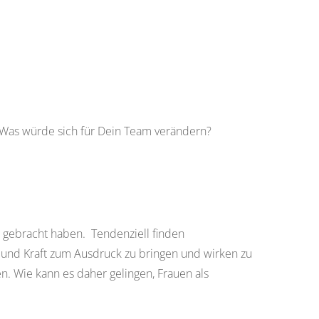
Was würde sich für Dein Team verändern
?
k
gebracht haben
.
Tendenziell
finden
t
und Kraft
zum Ausdruck
zu bringen
und wirken zu
en.
Wie
kann es daher gelingen, F
rauen als